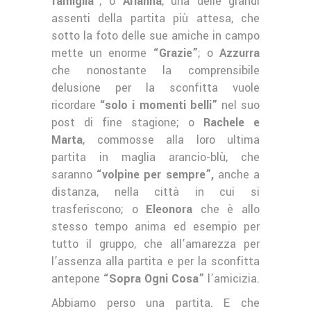
famiglia”
; o
Arianna
, una delle grandi
assenti della partita più attesa, che
sotto la foto delle sue amiche in campo
mette un enorme
“Grazie”
; o
Azzurra
che nonostante la comprensibile
delusione per la sconfitta vuole
ricordare
“solo i momenti belli”
nel suo
post di fine stagione; o
Rachele e
Marta
, commosse alla loro ultima
partita in maglia arancio-blù, che
saranno
“volpine per sempre”,
anche a
distanza, nella città in cui si
trasferiscono; o
Eleonora
che è allo
stesso tempo anima ed esempio per
tutto il gruppo, che all’amarezza per
l’assenza alla partita e per la sconfitta
antepone
“Sopra Ogni Cosa”
l’amicizia.
Abbiamo perso una partita. E che