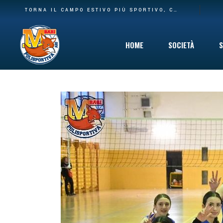
BASE PIÙ AMPIA E NUOVA CASA: LA POLISPORTIVA M BARI RILEVA IL SETTORE AGONISTICO DEL CARBONARA VOLLEY E I SUOI SPAZI AL PALACARBONARA
TORNA IL CAMPO ESTIVO PIÙ SPORTIVO, COINVOLGENTE E DIVERTENTE CHE C’È: DAL 10 GIUGNO VIA AL SUMMER CAMP DELLA POLISPORTIVA M BARI
HOME
SOCIETÀ
S
Storia
Mission
Safeguarding
Cinque per Mil
Privacy Policy