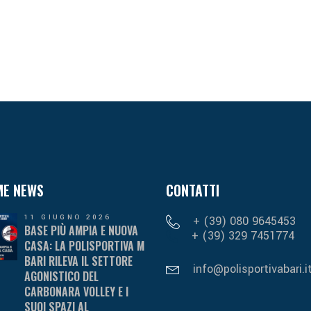
ME NEWS
CONTATTI
11 GIUGNO 2026
+ (39) 080 9645453
BASE PIÙ AMPIA E NUOVA
+ (39) 329 7451774
CASA: LA POLISPORTIVA M
BARI RILEVA IL SETTORE
info@polisportivabari.i
AGONISTICO DEL
CARBONARA VOLLEY E I
SUOI SPAZI AL