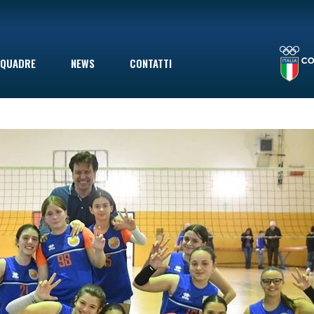
LA STAGIONE TERMINA CON UNA SCONFITTA INDOLORE: LE VOLPINE PERDONO A GIOVINAZZO IN SECONDA DIVISIONE, MA ERANO GIÀ SALVE
QUADRE
NEWS
CONTATTI
le