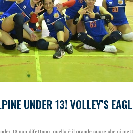
PINE UNDER 13! VOLLEY’S EAGLE
 under 13 non difettano, quello è il grande cuore che ci mett