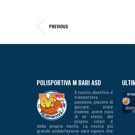
PREVIOUS
POLISPORTIVA M BARI ASD
ULTI
Il nostro obiettivo è
trasmettere
passione, piacere di
giocare, stare
insieme, avere cura
di sè stessi, del
proprio corpo e
della propria mente. La nostra più
grande soddisfazione sarà sapere che