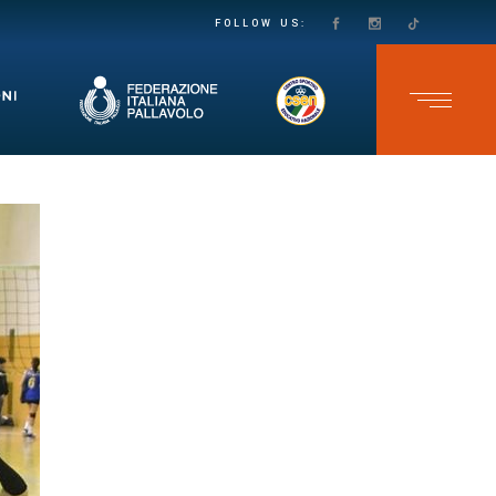
PASSO DECISO VERSO LA SALVEZZA IN SECONDA DIVISIONE FEMMINILE: LE VOLPINE SUPERANO IL GRUMO IN QUATTRO SET
TEAM CAVB KO NELL’ULTIMA GARA DELLO CSEN UNDER 17 MASCHILE: ADELFIA SI IMPONE AL TIE-BREAK
FOLLOW US: