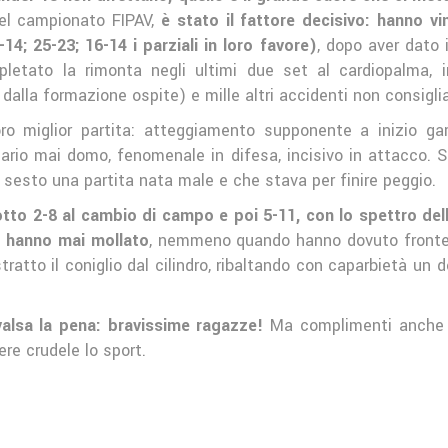
del campionato FIPAV,
è stato il fattore decisivo: hanno vi
4; 25-23; 16-14 i parziali in loro favore)
, dopo aver dato i
etato la rimonta negli ultimi due set al cardiopalma, in
 dalla formazione ospite) e mille altri accidenti non consigliab
 miglior partita: atteggiamento supponente a inizio gara, 
ario mai domo, fenomenale in difesa, incisivo in attacco. Si
n sesto una partita nata male e che stava per finire peggio.
sotto 2-8 al cambio di campo e poi 5-11, con lo spettro del
on hanno mai mollato
, nemmeno quando hanno dovuto frontegg
ratto il coniglio dal cilindro, ribaltando con caparbietà u
valsa la pena: bravissime ragazze!
Ma complimenti anche a
re crudele lo sport.