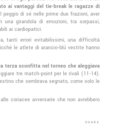
nto ai vantaggi del tie-break le ragazze di
l peggio di sé nelle prime due frazioni, aver
 una girandola di emozioni, tra sorpassi,
ili ai cardiopatici.
tanti errori evitabilissimi, una difficoltà
cché le atlete di arancio-blú vestite hanno
la terza sconfitta nel torneo che aleggiava
iare tre match-point per le rivali (11-14).
n destino che sembrava segnato, come solo le
lle coriacee avversarie che non avrebbero
SHARE