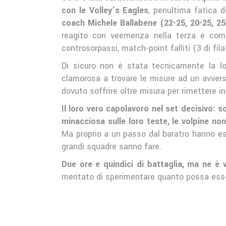
con le Volley’s Eagles
, penultima fatica 
coach Michele Ballabene (22-25, 20-25, 25-1
reagito con veemenza nella terza e compl
controsorpassi, match-point falliti (3 di fila
Di sicuro non è stata tecnicamente la loro
clamorosa a trovare le misure ad un avvers
dovuto soffrire oltre misura per rimettere i
Il loro vero capolavoro nel set decisivo: 
minacciosa sulle loro teste, le volpine n
Ma proprio a un passo dal baratro hanno est
grandi squadre sanno fare.
Due ore e quindici di battaglia, ma ne è 
meritato di sperimentare quanto possa esse