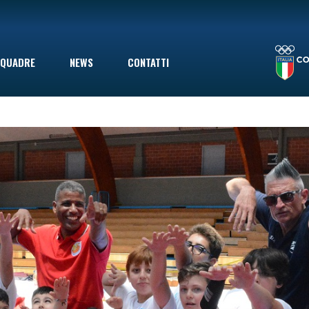
LA STAGIONE TERMINA CON UNA SCONFITTA INDOLORE: LE VOLPINE PERDONO A GIOVINAZZO IN SECONDA DIVISIONE, MA ERANO GIÀ SALVE
QUADRE
NEWS
CONTATTI
le