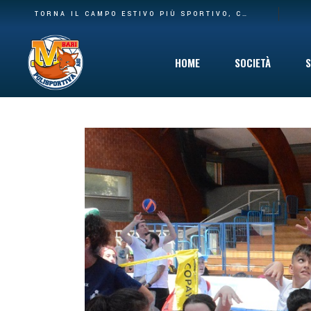
BASE PIÙ AMPIA E NUOVA CASA: LA POLISPORTIVA M BARI RILEVA IL SETTORE AGONISTICO DEL CARBONARA VOLLEY E I SUOI SPAZI AL PALACARBONARA
TORNA IL CAMPO ESTIVO PIÙ SPORTIVO, COINVOLGENTE E DIVERTENTE CHE C’È: DAL 10 GIUGNO VIA AL SUMMER CAMP DELLA POLISPORTIVA M BARI
HOME
SOCIETÀ
S
Storia
Mission
Safeguarding
Cinque per Mil
Privacy Policy