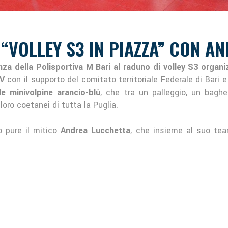
“VOLLEY S3 IN PIAZZA” CON A
za della Polisportiva M Bari al raduno di volley S3 organi
AV
con il supporto del comitato territoriale Federale di Bari 
le minivolpine arancio-blù
, che tra un palleggio, un bag
loro coetanei di tutta la Puglia.
o pure il mitico
Andrea Lucchetta
, che insieme al suo team