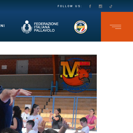
PASSO DECISO VERSO LA SALVEZZA IN SECONDA DIVISIONE FEMMINILE: LE VOLPINE SUPERANO IL GRUMO IN QUATTRO SET
TEAM CAVB KO NELL’ULTIMA GARA DELLO CSEN UNDER 17 MASCHILE: ADELFIA SI IMPONE AL TIE-BREAK
FOLLOW US: