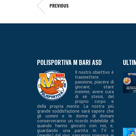
PREVIOUS
POLISPORTIVA M BARI ASD
ULTI
Il nostro obiettivo è
trasmettere
passione, piacere di
giocare, stare
insieme, avere cura
di sè stessi, del
proprio corpo e
della propria mente. La nostra più
grande soddisfazione sarà sapere che
gli uomini e le donne di domani
conserveranno un ricordo indelebile di
quando hanno giocato con noi, e,
guardando una partita in TV o
(meglio) dal vivo, sapranno spiegare ai