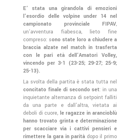
E’ stata una girandola di emozioni
l’esordio delle volpine under 14 nel
campionato provinciale FIPAV
,
un’avventura fiabesca, lieto fine
compreso: s
ono state loro a chiudere a
braccia alzate nel match in trasferta
con le pari età dell’Amatori Volley,
vincendo per 3-1 (23-25; 29-27; 25-9;
25-13).
La svolta della partita è stata tutta nel
concitato finale di secondo set
: in una
inquietante alternanza di setpoint falliti
da una parte e dall’altra, vietata ai
deboli di cuore,
le ragazze in arancioblù
hanno trovato grinta e determinazione
per scacciare via i cattivi pensieri e
rimettere la gara in parità
dopo il primo