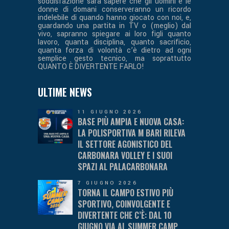
soddisfazione sarà sapere che gli uomini e le
donne di domani conserveranno un ricordo
indelebile di quando hanno giocato con noi, e,
guardando una partita in TV o (meglio) dal
vivo, sapranno spiegare ai loro figli quanto
lavoro, quanta disciplina, quanto sacrificio,
quanta forza di volontà c’è dietro ad ogni
semplice gesto tecnico, ma soprattutto
QUANTO È DIVERTENTE FARLO!
ULTIME NEWS
11 GIUGNO 2026
BASE PIÙ AMPIA E NUOVA CASA:
LA POLISPORTIVA M BARI RILEVA
IL SETTORE AGONISTICO DEL
CARBONARA VOLLEY E I SUOI
SPAZI AL PALACARBONARA
7 GIUGNO 2026
TORNA IL CAMPO ESTIVO PIÙ
SPORTIVO, COINVOLGENTE E
DIVERTENTE CHE C’È: DAL 10
GIUGNO VIA AL SUMMER CAMP