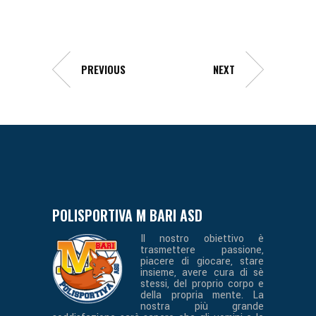
PREVIOUS
NEXT
POLISPORTIVA M BARI ASD
Il nostro obiettivo è
trasmettere passione,
piacere di giocare, stare
insieme, avere cura di sè
stessi, del proprio corpo e
della propria mente. La
nostra più grande