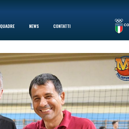
LA STAGIONE TERMINA CON UNA SCONFITTA INDOLORE: LE VOLPINE PERDONO A GIOVINAZZO IN SECONDA DIVISIONE, MA ERANO GIÀ SALVE
QUADRE
NEWS
CONTATTI
le