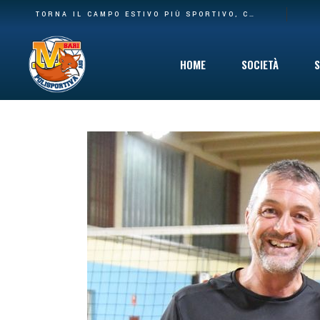
BASE PIÙ AMPIA E NUOVA CASA: LA POLISPORTIVA M BARI RILEVA IL SETTORE AGONISTICO DEL CARBONARA VOLLEY E I SUOI SPAZI AL PALACARBONARA
TORNA IL CAMPO ESTIVO PIÙ SPORTIVO, COINVOLGENTE E DIVERTENTE CHE C’È: DAL 10 GIUGNO VIA AL SUMMER CAMP DELLA POLISPORTIVA M BARI
HOME
SOCIETÀ
S
Storia
Mission
Safeguarding
Cinque per Mil
Privacy Policy