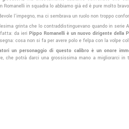
 un Romanelli in squadra lo abbiamo già ed è pure molto bravo
devole l’impegno, ma ci sembrava un ruolo non troppo confo
edesima grinta che lo contraddistinguevano quando in serie A
fatta: da ieri
Pippo Romanelli è un nuovo dirigente della P
egna: cosa non si fa per avere polo e felpa con la volpe col
oratori un personaggio di questo calibro è un onore im
, che potrà darci una grossissima mano a migliorarci in ta