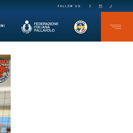
PASSO DECISO VERSO LA SALVEZZA IN SECONDA DIVISIONE FEMMINILE: LE VOLPINE SUPERANO IL GRUMO IN QUATTRO SET
TEAM CAVB KO NELL’ULTIMA GARA DELLO CSEN UNDER 17 MASCHILE: ADELFIA SI IMPONE AL TIE-BREAK
FOLLOW US: