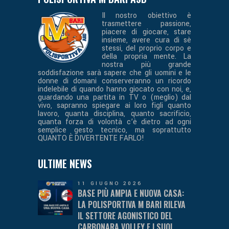
Il nostro obiettivo è
trasmettere passione,
piacere di giocare, stare
insieme, avere cura di sè
stessi, del proprio corpo e
della propria mente. La
nostra più grande
soddisfazione sarà sapere che gli uomini e le
donne di domani conserveranno un ricordo
indelebile di quando hanno giocato con noi, e,
guardando una partita in TV o (meglio) dal
vivo, sapranno spiegare ai loro figli quanto
lavoro, quanta disciplina, quanto sacrificio,
quanta forza di volontà c’è dietro ad ogni
semplice gesto tecnico, ma soprattutto
QUANTO È DIVERTENTE FARLO!
ULTIME NEWS
11 GIUGNO 2026
BASE PIÙ AMPIA E NUOVA CASA:
LA POLISPORTIVA M BARI RILEVA
IL SETTORE AGONISTICO DEL
CARBONARA VOLLEY E I SUOI