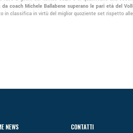
a da coach Michele Ballabene superano le pari età del Voll
to in classifica in virtù del miglior quoziente set rispetto all
ME NEWS
CONTATTI