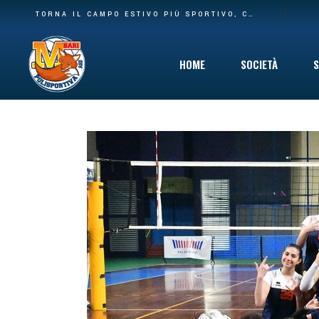
BASE PIÙ AMPIA E NUOVA CASA: LA POLISPORTIVA M BARI RILEVA IL SETTORE AGONISTICO DEL CARBONARA VOLLEY E I SUOI SPAZI AL PALACARBONARA
TORNA IL CAMPO ESTIVO PIÙ SPORTIVO, COINVOLGENTE E DIVERTENTE CHE C’È: DAL 10 GIUGNO VIA AL SUMMER CAMP DELLA POLISPORTIVA M BARI
HOME
SOCIETÀ
S
Storia
Mission
Safeguarding
Cinque per Mil
Privacy Policy