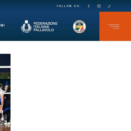
PASSO DECISO VERSO LA SALVEZZA IN SECONDA DIVISIONE FEMMINILE: LE VOLPINE SUPERANO IL GRUMO IN QUATTRO SET
TEAM CAVB KO NELL’ULTIMA GARA DELLO CSEN UNDER 17 MASCHILE: ADELFIA SI IMPONE AL TIE-BREAK
FOLLOW US: