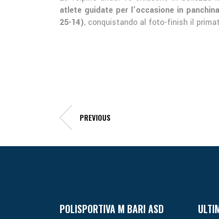
atlete guidate per l’occasione in panchin
25-14)
, conquistando al foto-finish il prima
PREVIOUS
POLISPORTIVA M BARI ASD
ULTI