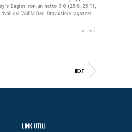
ey’s Eagles con un netto 3-0 (25-8, 25-11,
e rivali dell’ASEM Bari. Bravissime ragazze!
SHARE
NEXT
LINK UTILI