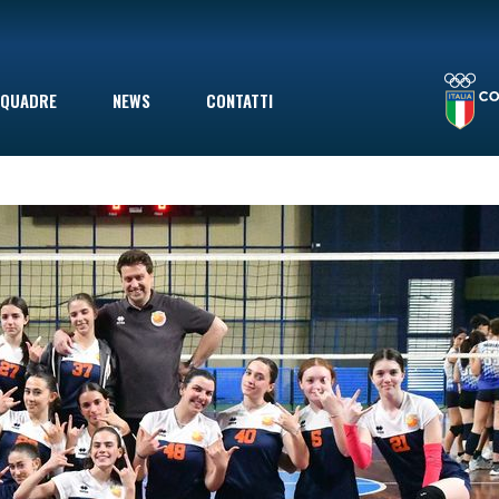
LA STAGIONE TERMINA CON UNA SCONFITTA INDOLORE: LE VOLPINE PERDONO A GIOVINAZZO IN SECONDA DIVISIONE, MA ERANO GIÀ SALVE
QUADRE
NEWS
CONTATTI
le