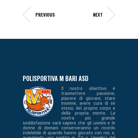
PREVIOUS
NEXT
POLISPORTIVA M BARI ASD
Il nostro obiettivo è
trasmettere passione,
piacere di giocare, stare
insieme, avere cura di sè
stessi, del proprio corpo e
della propria mente. La
nostra più grande
soddisfazione sarà sapere che gli uomini e le
donne di domani conserveranno un ricordo
indelebile di quando hanno giocato con noi, e,
guardando una partita in TV o (meglio) dal