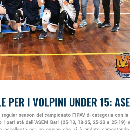
 PER I VOLPINI UNDER 15: ASE
 regular season del campionato FIPAV di categoria con la s
o i pari età dell’ASEM Bari (25-13, 18-25, 25-20 e 25-19)
e
tato eccellente per un gruppo che si è andato cementando 