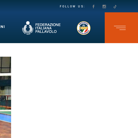
PASSO DECISO VERSO LA SALVEZZA IN SECONDA DIVISIONE FEMMINILE: LE VOLPINE SUPERANO IL GRUMO IN QUATTRO SET
TEAM CAVB KO NELL’ULTIMA GARA DELLO CSEN UNDER 17 MASCHILE: ADELFIA SI IMPONE AL TIE-BREAK
FOLLOW US: