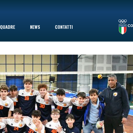
LA STAGIONE TERMINA CON UNA SCONFITTA INDOLORE: LE VOLPINE PERDONO A GIOVINAZZO IN SECONDA DIVISIONE, MA ERANO GIÀ SALVE
QUADRE
NEWS
CONTATTI
le