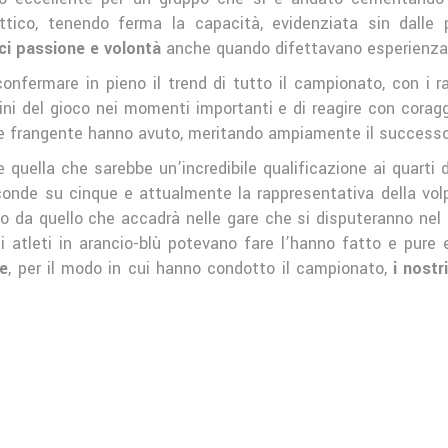
attico, tenendo ferma la capacità, evidenziata sin dalle
ci passione e volontà
anche quando difettavano esperienza 
confermare in pieno il trend di tutto il campionato, con i 
i del gioco nei momenti importanti e di reagire con coraggi
he frangente hanno avuto, meritando ampiamente il successo
 quella che sarebbe un’incredibile qualificazione ai quarti 
 seconde su cinque e attualmente la rappresentativa della vo
o da quello che accadrà nelle gare che si disputeranno nel 
li atleti in arancio-blù potevano fare l’hanno fatto e pur
re
, per il modo in cui hanno condotto il campionato,
i nostri