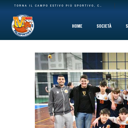
BASE PIÙ AMPIA E NUOVA CASA: LA POLISPORTIVA M BARI RILEVA IL SETTORE AGONISTICO DEL CARBONARA VOLLEY E I SUOI SPAZI AL PALACARBONARA
TORNA IL CAMPO ESTIVO PIÙ SPORTIVO, COINVOLGENTE E DIVERTENTE CHE C’È: DAL 10 GIUGNO VIA AL SUMMER CAMP DELLA POLISPORTIVA M BARI
HOME
SOCIETÀ
S
Storia
Mission
Safeguarding
Cinque per Mil
Privacy Policy