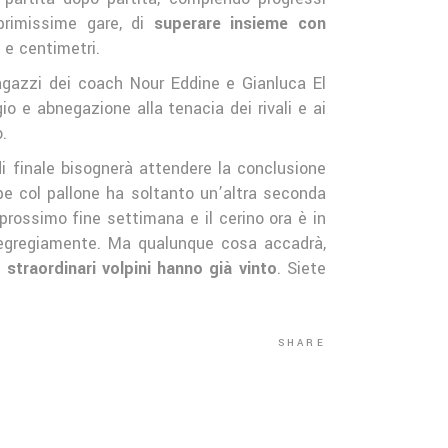
 primissime gare, di
superare insieme con
e centimetri.
ragazzi dei coach Nour Eddine e Gianluca El
o e abnegazione alla tenacia dei rivali e ai
.
di finale bisognerà attendere la conclusione
lpe col pallone ha soltanto un’altra seconda
prossimo fine settimana e il cerino ora è in
e egregiamente. Ma qualunque cosa accadrà,
 straordinari volpini hanno già vinto
. Siete
SHARE