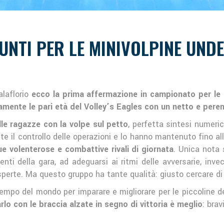
UNTI PER LE MINIVOLPINE UNDER
alaflorio
ecco la prima affermazione in campionato per le 
ente le pari età del Volley’s Eagles con un netto e peren
elle ragazze con la volpe sul petto
, perfetta sintesi numeri
te il controllo delle operazioni e lo hanno mantenuto fino a
ue volenterose e combattive rivali di giornata
. Unica nota 
ti della gara, ad adeguarsi ai ritmi delle avversarie, invec
erte. Ma questo gruppo ha tante qualità: giusto cercare di sf
mpo del mondo per imparare e migliorare per le piccoline de
rlo con le braccia alzate in segno di vittoria è meglio
: bra