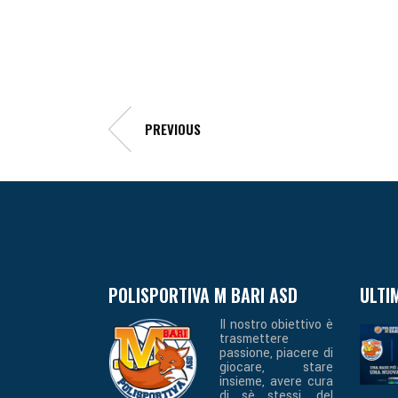
PREVIOUS
POLISPORTIVA M BARI ASD
ULTI
Il nostro obiettivo è
trasmettere
passione, piacere di
giocare, stare
insieme, avere cura
di sè stessi, del