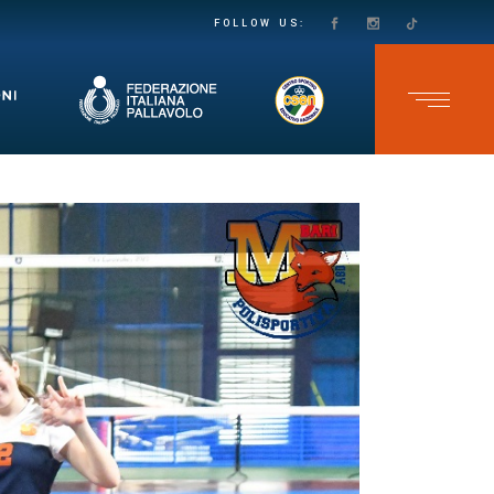
PASSO DECISO VERSO LA SALVEZZA IN SECONDA DIVISIONE FEMMINILE: LE VOLPINE SUPERANO IL GRUMO IN QUATTRO SET
TEAM CAVB KO NELL’ULTIMA GARA DELLO CSEN UNDER 17 MASCHILE: ADELFIA SI IMPONE AL TIE-BREAK
FOLLOW US: