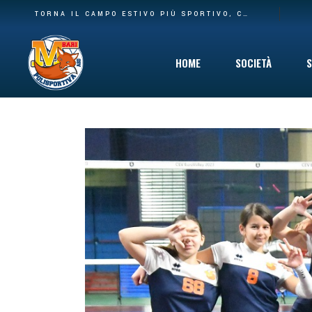
BASE PIÙ AMPIA E NUOVA CASA: LA POLISPORTIVA M BARI RILEVA IL SETTORE AGONISTICO DEL CARBONARA VOLLEY E I SUOI SPAZI AL PALACARBONARA
TORNA IL CAMPO ESTIVO PIÙ SPORTIVO, COINVOLGENTE E DIVERTENTE CHE C’È: DAL 10 GIUGNO VIA AL SUMMER CAMP DELLA POLISPORTIVA M BARI
HOME
SOCIETÀ
S
Storia
Mission
Safeguarding
Cinque per Mil
Privacy Policy