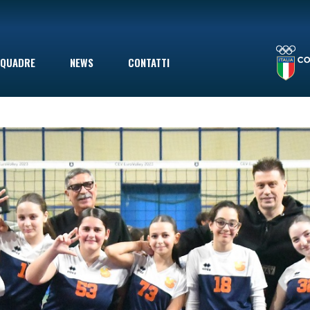
LA STAGIONE TERMINA CON UNA SCONFITTA INDOLORE: LE VOLPINE PERDONO A GIOVINAZZO IN SECONDA DIVISIONE, MA ERANO GIÀ SALVE
QUADRE
NEWS
CONTATTI
le