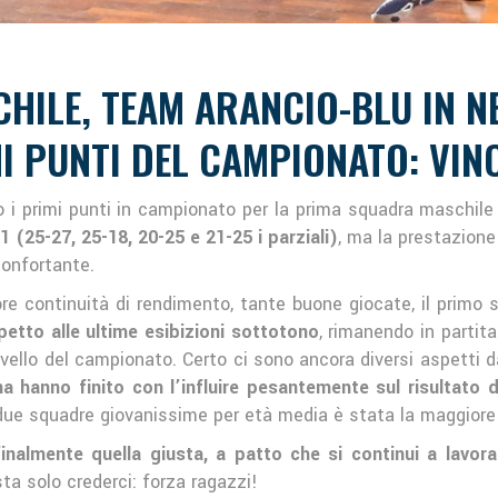
HILE, TEAM ARANCIO-BLU IN N
I PUNTI DEL CAMPIONATO: VIN
no i primi punti in campionato per la prima squadra maschile
1 (25-27, 25-18, 20-25 e 21-25 i parziali)
, ma la prestazione
onfortante.
re continuità di rendimento, tante buone giocate, il primo s
petto alle ultime esibizioni sottotono
, rimanendo in partit
ello del campionato. Certo ci sono ancora diversi aspetti da
na hanno finito con l’influire pesantemente sul risultato d
a due squadre giovanissime per età media è stata la maggiore 
nalmente quella giusta, a patto che si continui a lavo
sta solo crederci: forza ragazzi!