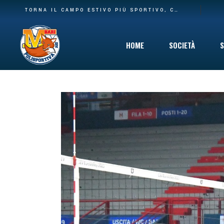
BASE PIÙ AMPIA E NUOVA CASA: LA POLISPORTIVA M BARI RILEVA IL SETTORE AGONISTICO DEL CARBONARA VOLLEY E I SUOI SPAZI AL PALACARBONARA
TORNA IL CAMPO ESTIVO PIÙ SPORTIVO, COINVOLGENTE E DIVERTENTE CHE C’È: DAL 10 GIUGNO VIA AL SUMMER CAMP DELLA POLISPORTIVA M BARI
HOME
SOCIETÀ
S
Storia
Mission
Safeguarding
Cinque per Mil
Privacy Policy