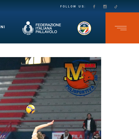
PASSO DECISO VERSO LA SALVEZZA IN SECONDA DIVISIONE FEMMINILE: LE VOLPINE SUPERANO IL GRUMO IN QUATTRO SET
TEAM CAVB KO NELL’ULTIMA GARA DELLO CSEN UNDER 17 MASCHILE: ADELFIA SI IMPONE AL TIE-BREAK
FOLLOW US: