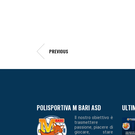
PREVIOUS
POLISPORTIVA M BARI ASD
ULTI
Il nostro obiettivo è
trasmettere
passione, piacere di
giocare, stare