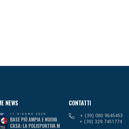
ME NEWS
CONTATTI
11 GIUGNO 2026
+ (39) 080 9645453
BASE PIÙ AMPIA E NUOVA
+ (39) 329 7451774
CASA: LA POLISPORTIVA M