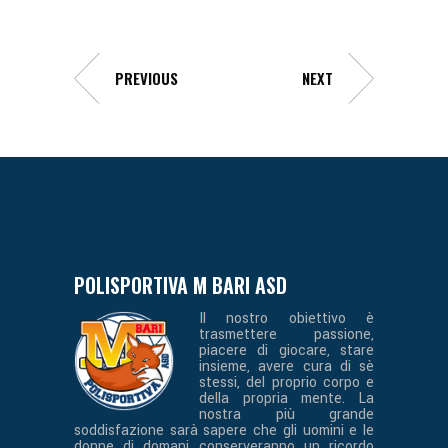
PREVIOUS
NEXT
POLISPORTIVA M BARI ASD
Il nostro obiettivo è
trasmettere passione,
piacere di giocare, stare
insieme, avere cura di sè
stessi, del proprio corpo e
della propria mente. La
nostra più grande
soddisfazione sarà sapere che gli uomini e le
donne di domani conserveranno un ricordo