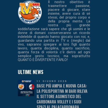
Il nostro obiettivo è
trasmettere passione,
piacere di giocare, stare
insieme, avere cura di sè
stessi, del proprio corpo e
della propria mente. La
nostra più grande
soddisfazione sarà sapere che gli uomini e le
donne di domani conserveranno un ricordo
indelebile di quando hanno giocato con noi, e,
guardando una partita in TV o (meglio) dal
vivo, sapranno spiegare ai loro figli quanto
lavoro, quanta disciplina, quanto sacrificio,
quanta forza di volontà c’è dietro ad ogni
semplice gesto tecnico, ma soprattutto
QUANTO È DIVERTENTE FARLO!
ULTIME NEWS
11 GIUGNO 2026
BASE PIÙ AMPIA E NUOVA CASA:
LA POLISPORTIVA M BARI RILEVA
IL SETTORE AGONISTICO DEL
CARBONARA VOLLEY E I SUOI
SPAZI AL PALACARBONARA