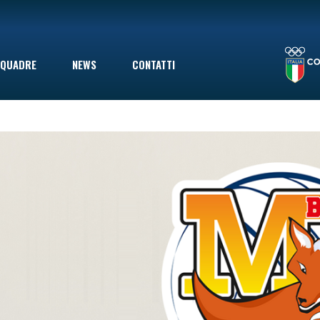
LA STAGIONE TERMINA CON UNA SCONFITTA INDOLORE: LE VOLPINE PERDONO A GIOVINAZZO IN SECONDA DIVISIONE, MA ERANO GIÀ SALVE
QUADRE
NEWS
CONTATTI
le