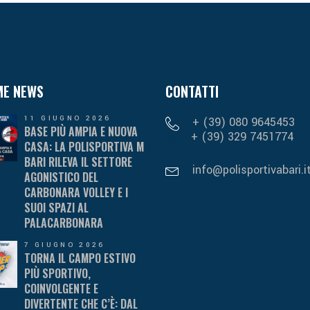
ME NEWS
CONTATTI
11 GIUGNO 2026
+ (39) 080 9645453
BASE PIÙ AMPIA E NUOVA
+ (39) 329 7451774
CASA: LA POLISPORTIVA M
BARI RILEVA IL SETTORE
info@polisportivabari.i
AGONISTICO DEL
CARBONARA VOLLEY E I
SUOI SPAZI AL
PALACARBONARA
7 GIUGNO 2026
TORNA IL CAMPO ESTIVO
PIÙ SPORTIVO,
COINVOLGENTE E
DIVERTENTE CHE C’È: DAL