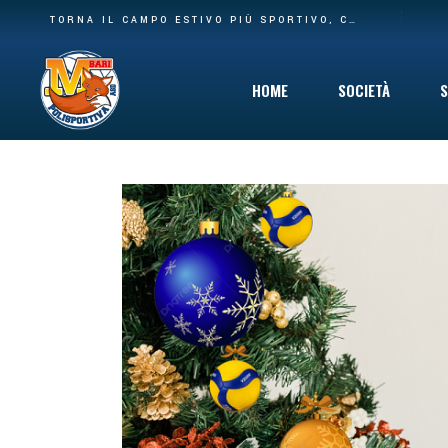
BASE PIÙ AMPIA E NUOVA CASA: LA POLISPORTIVA M BARI RILEVA IL SETTORE AGONISTICO DEL CARBONARA VOLLEY E I SUOI SPAZI AL PALACARBONARA
TORNA IL CAMPO ESTIVO PIÙ SPORTIVO, COINVOLGENTE E DIVERTENTE CHE C’È: DAL 10 GIUGNO VIA AL SUMMER CAMP DELLA POLISPORTIVA M BARI
HOME
SOCIETÀ
S
Storia
Mission
Safeguarding
Cinque per Mil
Privacy Policy