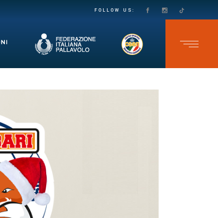
PASSO DECISO VERSO LA SALVEZZA IN SECONDA DIVISIONE FEMMINILE: LE VOLPINE SUPERANO IL GRUMO IN QUATTRO SET
TEAM CAVB KO NELL’ULTIMA GARA DELLO CSEN UNDER 17 MASCHILE: ADELFIA SI IMPONE AL TIE-BREAK
FOLLOW US: