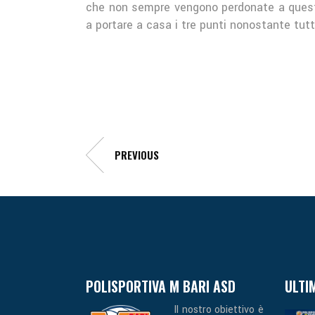
che non sempre vengono perdonate a questi 
a portare a casa i tre punti nonostante tu
PREVIOUS
POLISPORTIVA M BARI ASD
ULTI
Il nostro obiettivo è