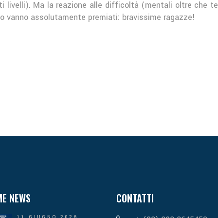
livelli). Ma la reazione alle difficoltà (mentali oltre che 
tto vanno assolutamente premiati: bravissime ragazze!
ME NEWS
CONTATTI
11 GIUGNO 2026