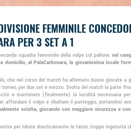
DIVISIONE FEMMINILE CONCEDON
RA PER 3 SET A 1
econda squadra femminile della volpe col pallone:
nel camp
 domicilio, al PalaCarbonara, la giovanissima locale for
lù, che nel corso del match ha alternato buone giocate a 
l torneo, per due set e mezzo. Svolta del match la parte fina
cite a mantenere (finalmente) la lucidità necessaria per di
r affondare il colpo e ribaltare il punteggio, portandosi av
finalmente sciolta, giocando con maggiore sicurezza e con
alestra per ridurre drasticamente le tante, troppe ingenuità