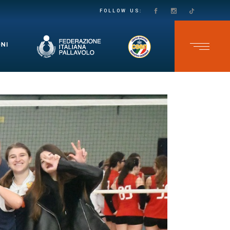
PASSO DECISO VERSO LA SALVEZZA IN SECONDA DIVISIONE FEMMINILE: LE VOLPINE SUPERANO IL GRUMO IN QUATTRO SET
TEAM CAVB KO NELL’ULTIMA GARA DELLO CSEN UNDER 17 MASCHILE: ADELFIA SI IMPONE AL TIE-BREAK
FOLLOW US: