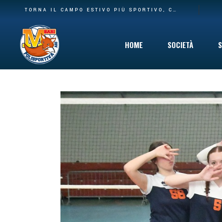
BASE PIÙ AMPIA E NUOVA CASA: LA POLISPORTIVA M BARI RILEVA IL SETTORE AGONISTICO DEL CARBONARA VOLLEY E I SUOI SPAZI AL PALACARBONARA
TORNA IL CAMPO ESTIVO PIÙ SPORTIVO, COINVOLGENTE E DIVERTENTE CHE C’È: DAL 10 GIUGNO VIA AL SUMMER CAMP DELLA POLISPORTIVA M BARI
HOME
SOCIETÀ
S
Storia
Mission
Safeguarding
Cinque per Mil
Privacy Policy