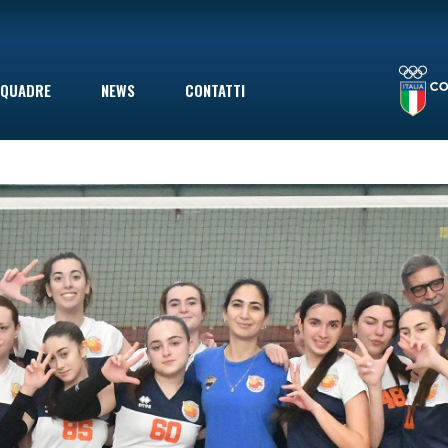
LA STAGIONE TERMINA CON UNA SCONFITTA INDOLORE: LE VOLPINE PERDONO A GIOVINAZZO IN SECONDA DIVISIONE, MA ERANO GIÀ SALVE
QUADRE
NEWS
CONTATTI
le