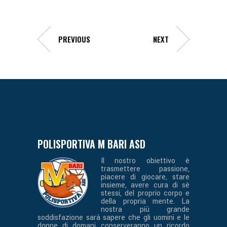
PREVIOUS
NEXT
POLISPORTIVA M BARI ASD
Il nostro obiettivo è
trasmettere passione,
piacere di giocare, stare
insieme, avere cura di sè
stessi, del proprio corpo e
della propria mente. La
nostra più grande
soddisfazione sarà sapere che gli uomini e le
donne di domani conserveranno un ricordo