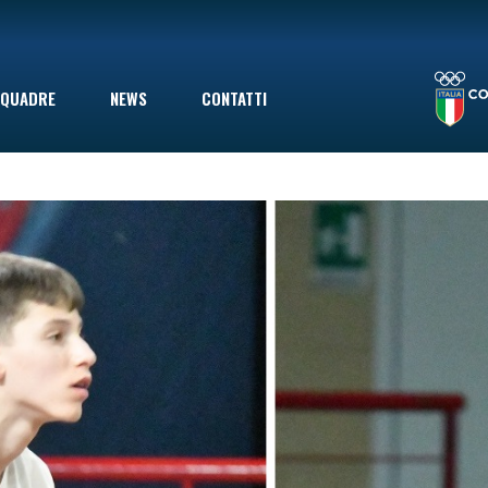
LA STAGIONE TERMINA CON UNA SCONFITTA INDOLORE: LE VOLPINE PERDONO A GIOVINAZZO IN SECONDA DIVISIONE, MA ERANO GIÀ SALVE
QUADRE
NEWS
CONTATTI
le