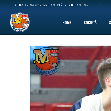
BASE PIÙ AMPIA E NUOVA CASA: LA POLISPORTIVA M BARI RILEVA IL SETTORE AGONISTICO DEL CARBONARA VOLLEY E I SUOI SPAZI AL PALACARBONARA
TORNA IL CAMPO ESTIVO PIÙ SPORTIVO, COINVOLGENTE E DIVERTENTE CHE C’È: DAL 10 GIUGNO VIA AL SUMMER CAMP DELLA POLISPORTIVA M BARI
HOME
SOCIETÀ
S
Storia
Mission
Safeguarding
Cinque per Mil
Privacy Policy