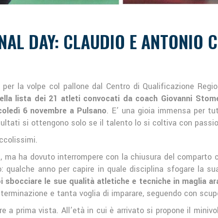
ONAL DAY: CLAUDIO E ANTONIO
per la volpe col pallone dal Centro di Qualificazione Regio
lla lista dei 21 atleti convocati da coach Giovanni Stomeo
rcoledì 6 novembre a Pulsano
. E’ una gioia immensa per tut
ltati si ottengono solo se il talento lo si coltiva con passio
colissimi.
, ma ha dovuto interrompere con la chiusura del comparto ce
o: qualche anno per capire in quale disciplina sfogare la s
 sbocciare le sue qualità atletiche e tecniche in maglia ar
eterminazione e tanta voglia di imparare, seguendo con scupol
e a prima vista. All’età in cui è arrivato si propone il miniv