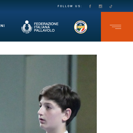
PASSO DECISO VERSO LA SALVEZZA IN SECONDA DIVISIONE FEMMINILE: LE VOLPINE SUPERANO IL GRUMO IN QUATTRO SET
TEAM CAVB KO NELL’ULTIMA GARA DELLO CSEN UNDER 17 MASCHILE: ADELFIA SI IMPONE AL TIE-BREAK
FOLLOW US: