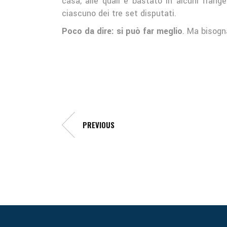
casa, alle quali è bastato in alcuni fran
ciascuno dei tre set disputati.
Poco da dire: si può far meglio
. Ma bisogn
PREVIOUS