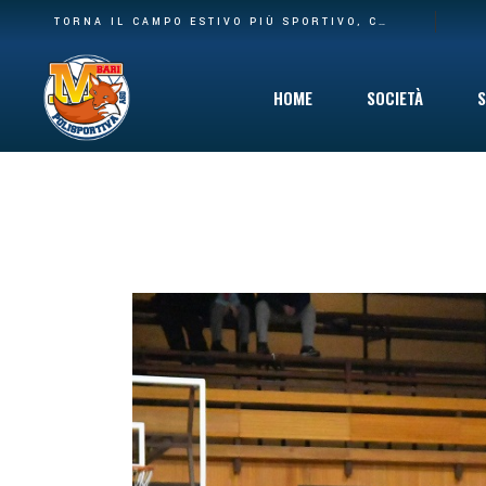
BASE PIÙ AMPIA E NUOVA CASA: LA POLISPORTIVA M BARI RILEVA IL SETTORE AGONISTICO DEL CARBONARA VOLLEY E I SUOI SPAZI AL PALACARBONARA
TORNA IL CAMPO ESTIVO PIÙ SPORTIVO, COINVOLGENTE E DIVERTENTE CHE C’È: DAL 10 GIUGNO VIA AL SUMMER CAMP DELLA POLISPORTIVA M BARI
HOME
SOCIETÀ
S
Storia
Mission
Safeguarding
Cinque per Mil
Privacy Policy