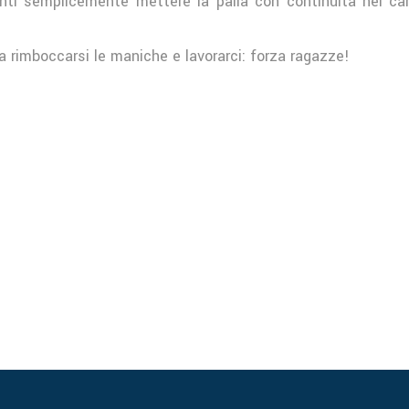
genti semplicemente mettere la palla con continuità nel ca
a rimboccarsi le maniche e lavorarci: forza ragazze!