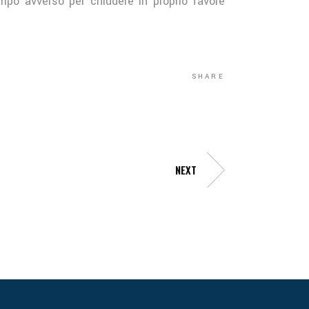
mpo avverso per chiudere in proprio favore
SHARE
NEXT