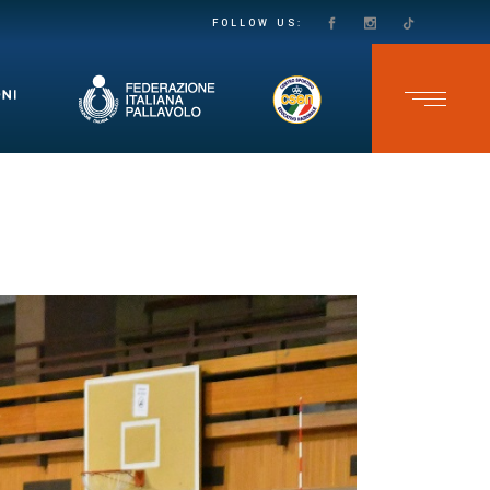
PASSO DECISO VERSO LA SALVEZZA IN SECONDA DIVISIONE FEMMINILE: LE VOLPINE SUPERANO IL GRUMO IN QUATTRO SET
TEAM CAVB KO NELL’ULTIMA GARA DELLO CSEN UNDER 17 MASCHILE: ADELFIA SI IMPONE AL TIE-BREAK
FOLLOW US: