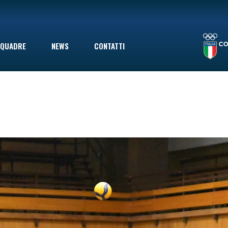
LA STAGIONE TERMINA CON UNA SCONFITTA INDOLORE: LE VOLPINE PERDONO A GIOVINAZZO IN SECONDA DIVISIONE, MA ERANO GIÀ SALVE
QUADRE
NEWS
CONTATTI
le