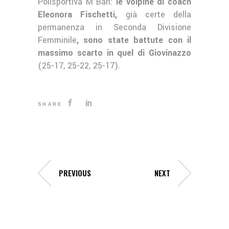
Polisportiva M Bari:
le volpine di coach
Eleonora Fischetti,
già certe della
permanenza in Seconda Divisione
Femminile
, sono state battute con il
massimo scarto in quel di Giovinazzo
(25-17, 25-22, 25-17).
SHARE
PREVIOUS
NEXT