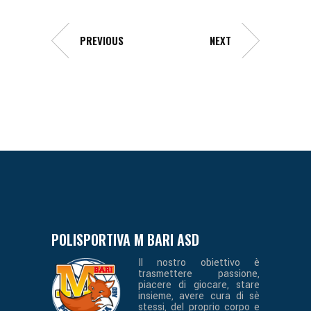
PREVIOUS
NEXT
POLISPORTIVA M BARI ASD
Il nostro obiettivo è
trasmettere passione,
piacere di giocare, stare
insieme, avere cura di sè
stessi, del proprio corpo e