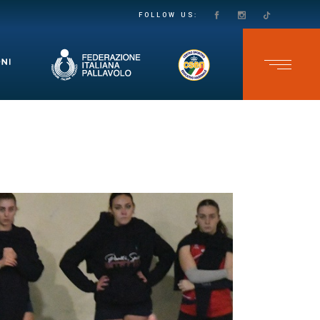
PASSO DECISO VERSO LA SALVEZZA IN SECONDA DIVISIONE FEMMINILE: LE VOLPINE SUPERANO IL GRUMO IN QUATTRO SET
TEAM CAVB KO NELL’ULTIMA GARA DELLO CSEN UNDER 17 MASCHILE: ADELFIA SI IMPONE AL TIE-BREAK
FOLLOW US: