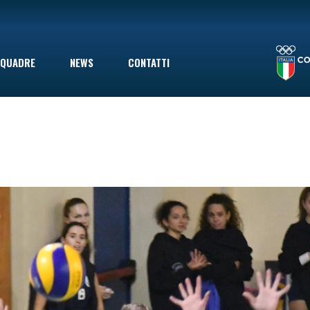
LA STAGIONE TERMINA CON UNA SCONFITTA INDOLORE: LE VOLPINE PERDONO A GIOVINAZZO IN SECONDA DIVISIONE, MA ERANO GIÀ SALVE
QUADRE
NEWS
CONTATTI
le