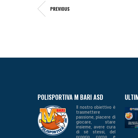
PREVIOUS
POLISPORTIVA M BARI ASD
ULTI
Il nostro obiettivo è
trasmettere
passione, piacere di
giocare, stare
insieme, avere cura
di sè stessi, del
proprio corpo e