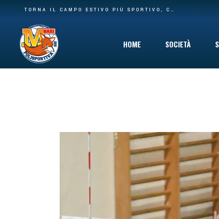
BASE PIÙ AMPIA E NUOVA CASA: LA POLISPORTIVA M BARI RILEVA IL SETTORE AGONISTICO DEL CARBONARA VOLLEY E I SUOI SPAZI AL PALACARBONARA
TORNA IL CAMPO ESTIVO PIÙ SPORTIVO, COINVOLGENTE E DIVERTENTE CHE C’È: DAL 10 GIUGNO VIA AL SUMMER CAMP DELLA POLISPORTIVA M BARI
HOME
SOCIETÀ
S
Storia
Mission
Safeguarding
Cinque per Mil
Privacy Policy