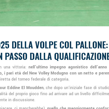
025 DELLA VOLPE COL PALLONE
N PASSO DALLA QUALIFICAZION
n una vittoria:
nell’ultimo impegno agonistico dell’anno 
o, i pari età del New Volley Modugno con un netto e peren
iretta del torneo federale di categoria.
Nour Eddine El Moudden
, che dopo un’iniziale fase di stud
tà del proprio gioco fino ad arrivare ad un livello difficilm
mente in discussione.
piacere, ci mancherebbe),
quello che maggiormente confort