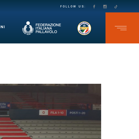
PASSO DECISO VERSO LA SALVEZZA IN SECONDA DIVISIONE FEMMINILE: LE VOLPINE SUPERANO IL GRUMO IN QUATTRO SET
TEAM CAVB KO NELL’ULTIMA GARA DELLO CSEN UNDER 17 MASCHILE: ADELFIA SI IMPONE AL TIE-BREAK
FOLLOW US: