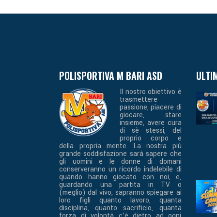
POLISPORTIVA M BARI ASD
ULTI
Il nostro obiettivo è
trasmettere
passione, piacere di
giocare, stare
insieme, avere cura
di sè stessi, del
proprio corpo e
della propria mente. La nostra più
grande soddisfazione sarà sapere che
gli uomini e le donne di domani
conserveranno un ricordo indelebile di
quando hanno giocato con noi, e,
guardando una partita in TV o
(meglio) dal vivo, sapranno spiegare ai
loro figli quanto lavoro, quanta
disciplina, quanto sacrificio, quanta
forza di volontà c’è dietro ad ogni