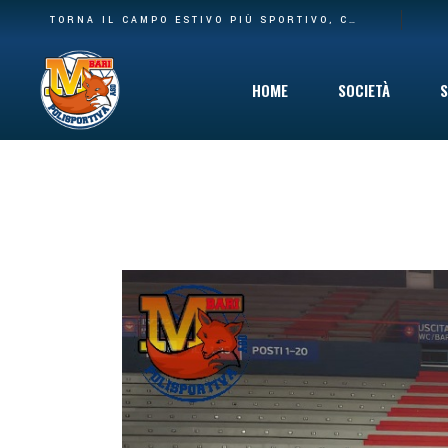
BASE PIÙ AMPIA E NUOVA CASA: LA POLISPORTIVA M BARI RILEVA IL SETTORE AGONISTICO DEL CARBONARA VOLLEY E I SUOI SPAZI AL PALACARBONARA
TORNA IL CAMPO ESTIVO PIÙ SPORTIVO, COINVOLGENTE E DIVERTENTE CHE C’È: DAL 10 GIUGNO VIA AL SUMMER CAMP DELLA POLISPORTIVA M BARI
HOME
SOCIETÀ
S
Storia
Mission
Safeguarding
Cinque per Mil
Privacy Policy