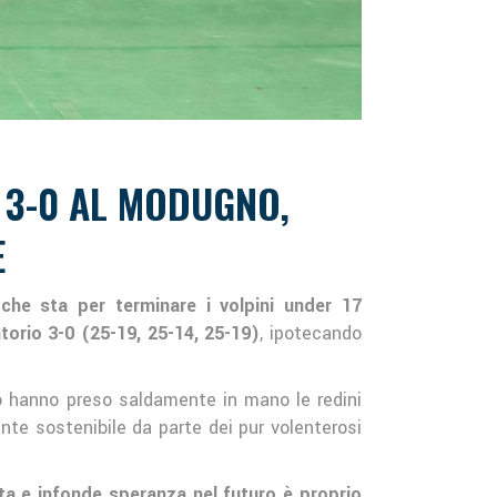
: 3-0 AL MODUGNO,
E
che sta per terminare i volpini under 17
torio 3-0 (25-19, 25-14, 25-19)
, ipotecando
io hanno preso saldamente in mano le redini
ente sostenibile da parte dei pur volenterosi
a e infonde speranza nel futuro è proprio