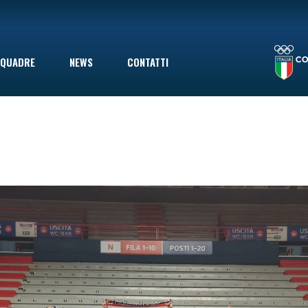
LA STAGIONE TERMINA CON UNA SCONFITTA INDOLORE: LE VOLPINE PERDONO A GIOVINAZZO IN SECONDA DIVISIONE, MA ERANO GIÀ SALVE
QUADRE
NEWS
CONTATTI
le