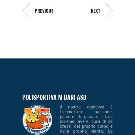
PREVIOUS
NEXT
POLISPORTIVA M BARI ASD
Il nostro obiettivo è
trasmettere passione,
piacere di giocare, stare
insieme, avere cura di sè
stessi, del proprio corpo e
della propria mente. La