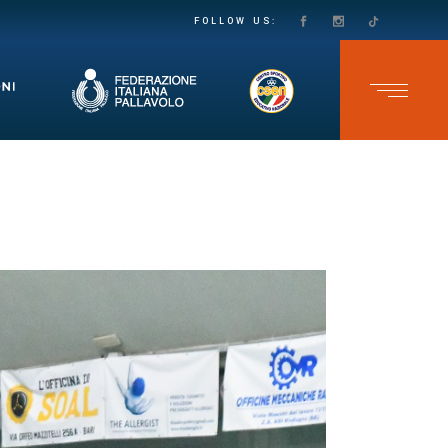
PASSO DECISO VERSO LA SALVEZZA IN SECONDA DIVISIONE FEMMINILE: LE VOLPINE SUPERANO IL GRUMO IN QUATTRO SET
TEAM CAVB KO NELL’ULTIMA GARA DELLO CSEN UNDER 17 MASCHILE: ADELFIA SI IMPONE AL TIE-BREAK
FOLLOW US: