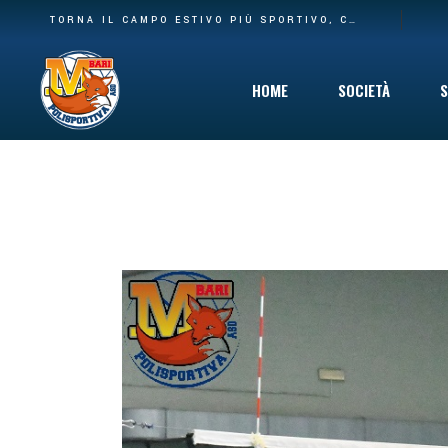
BASE PIÙ AMPIA E NUOVA CASA: LA POLISPORTIVA M BARI RILEVA IL SETTORE AGONISTICO DEL CARBONARA VOLLEY E I SUOI SPAZI AL PALACARBONARA
TORNA IL CAMPO ESTIVO PIÙ SPORTIVO, COINVOLGENTE E DIVERTENTE CHE C’È: DAL 10 GIUGNO VIA AL SUMMER CAMP DELLA POLISPORTIVA M BARI
HOME
SOCIETÀ
S
Storia
Mission
Safeguarding
Cinque per Mil
Privacy Policy