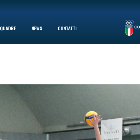
LA STAGIONE TERMINA CON UNA SCONFITTA INDOLORE: LE VOLPINE PERDONO A GIOVINAZZO IN SECONDA DIVISIONE, MA ERANO GIÀ SALVE
QUADRE
NEWS
CONTATTI
le