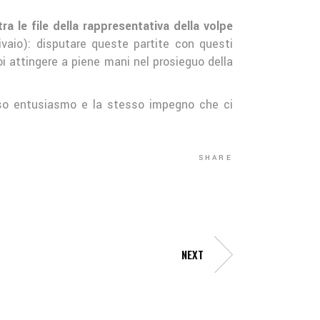
a le file della rappresentativa della volpe
vaio): disputare queste partite con questi
oi attingere a piene mani nel prosieguo della
esso entusiasmo e la stesso impegno che ci
SHARE
NEXT