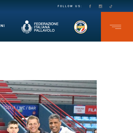
PASSO DECISO VERSO LA SALVEZZA IN SECONDA DIVISIONE FEMMINILE: LE VOLPINE SUPERANO IL GRUMO IN QUATTRO SET
TEAM CAVB KO NELL’ULTIMA GARA DELLO CSEN UNDER 17 MASCHILE: ADELFIA SI IMPONE AL TIE-BREAK
FOLLOW US: