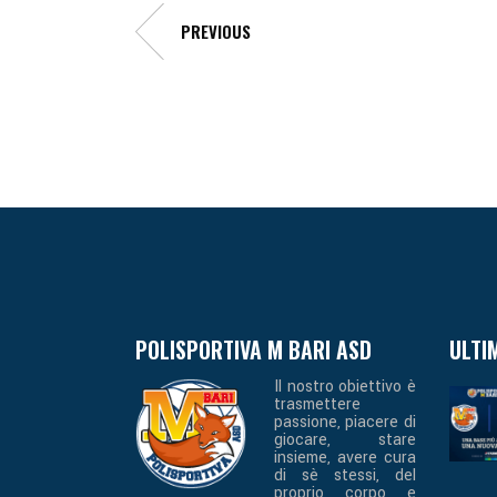
PREVIOUS
POLISPORTIVA M BARI ASD
ULTI
Il nostro obiettivo è
trasmettere
passione, piacere di
giocare, stare
insieme, avere cura
di sè stessi, del
proprio corpo e