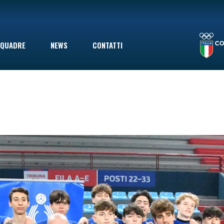
LA STAGIONE TERMINA CON UNA SCONFITTA INDOLORE: LE VOLPINE PERDONO A GIOVINAZZO IN SECONDA DIVISIONE, MA ERANO GIÀ SALVE
QUADRE
NEWS
CONTATTI
le