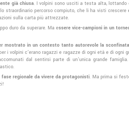
mente già chiusa
. I volpini sono usciti a testa alta, lottando
lo straordinario percorso compiuto, che li ha visti crescere
azioni sulla carta più attrezzate.
oppo duro da superare. Ma e
ssere vice-campioni in un torneo
er mostrato in un contesto tanto autorevole la sconfinata
 per i volpini c’erano ragazzi e ragazze di ogni età e di ogni g
i accomunati dal sentirsi parte di un’unica grande famigli
astico.
a fase regionale da vivere da protagonisti
. Ma prima si fest
i!