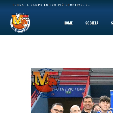
BASE PIÙ AMPIA E NUOVA CASA: LA POLISPORTIVA M BARI RILEVA IL SETTORE AGONISTICO DEL CARBONARA VOLLEY E I SUOI SPAZI AL PALACARBONARA
TORNA IL CAMPO ESTIVO PIÙ SPORTIVO, COINVOLGENTE E DIVERTENTE CHE C’È: DAL 10 GIUGNO VIA AL SUMMER CAMP DELLA POLISPORTIVA M BARI
HOME
SOCIETÀ
S
Storia
Mission
Safeguarding
Cinque per Mil
Privacy Policy