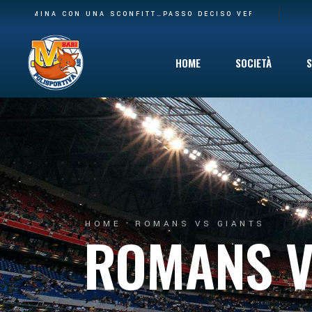
LA STAGIONE TERMINA CON UNA SCONFITTA INDOLORE: LE VOLPINE PERDONO A GIOVINAZZO IN SECONDA DIVISIONE, MA ERANO GIÀ SALVE
PASSO DECISO VERSO LA SALVEZZA IN SECONDA DIVISIONE FEMMINILE: LE VOLPINE SUPERANO IL GRUMO IN QUATTRO SET
HOME
SOCIETÀ
S
Storia
Mission
Safeguarding
Cinque per Mil
HOME
ROMANS VS GIANTS
ROMANS V
Privacy Policy