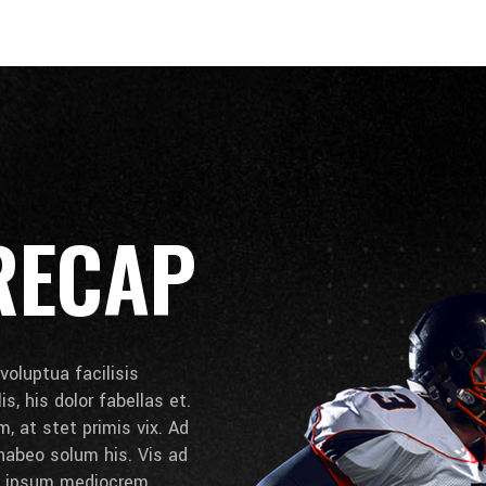
RECAP
voluptua facilisis
s, his dolor fabellas et.
, at stet primis vix. Ad
abeo solum his. Vis ad
, ipsum mediocrem