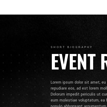
SHORT BIOGRAPHY
EVENT 
Lorem ipsum dolor sit amet, eu 
repudiare eos, ad est lorem molli
Dolorum impedit periculis ut cum
eum molestiae voluptatum, ea h
populo abhorreant argumentum