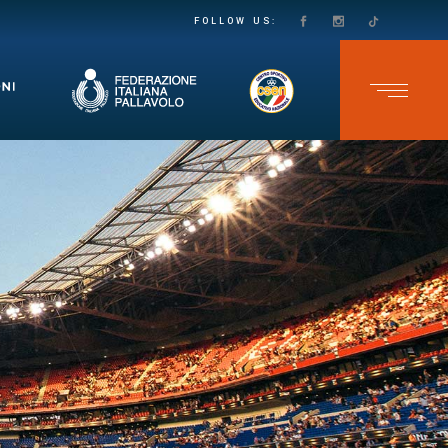
LE VOLPINE DI SECONDA DIVISIONE LOTTANO, MA NON SALGONO SUL TRENO DELLA VITTORIA AD ANDRIA: NEI PLAYOUT VINCE SAN VALENTINO 3-1
IL TEAM CABV UNDER 17 MASCHILE VINCE ANCORA NELLO CSEN: BITRITTO BATTUTO 3-0
FOLLOW US: