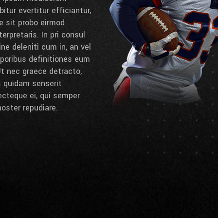
itur evertitur efficiantur,
e sit probo eirmod
erpretaris. In pri consul
e deleniti cum in, an vel
poribus definitiones eum
 Ut nec graece detracto,
s quidam senserit
ecteque ei, qui semper
noster repudiare.