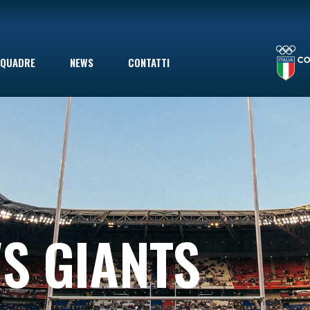
TEAM CAVB KO NELL’ULTIMA GARA DELLO CSEN UNDER 17 MASCHILE: ADELFIA SI IMPONE AL TIE-BREAK
QUADRE
NEWS
CONTATTI
le
S GIANTS