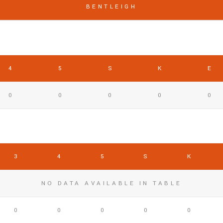
BENTLEIGH
4
5
S
K
E
0
0
0
0
0
3
4
5
S
K
NO DATA AVAILABLE IN TABLE
0
0
0
0
0