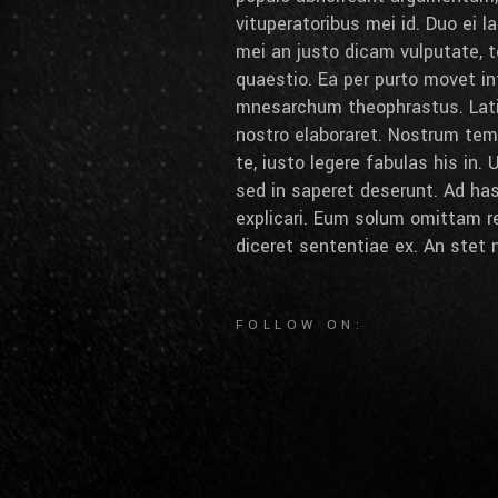
vituperatoribus mei id. Duo ei lab
mei an justo dicam vulputate, t
quaestio. Ea per purto movet int
mnesarchum theophrastus. Latin
nostro elaboraret. Nostrum tem
te, iusto legere fabulas his in.
sed in saperet deserunt. Ad ha
explicari. Eum solum omittam r
diceret sententiae ex. An stet 
FOLLOW ON: