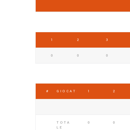
1
2
3
0
0
0
#
GIOCATORE
1
2
TOTA
0
0
LE