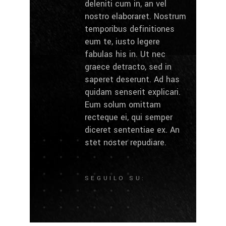
deleniti cum in, an vel
nostro elaboraret. Nostrum
temporibus definitiones
eum te, iusto legere
fabulas his in. Ut nec
graece detracto, sed in
saperet deserunt. Ad has
quidam senserit explicari.
Eum solum omittam
recteque ei, qui semper
diceret sententiae ex. An
stet noster repudiare.
SEGUILO SU: