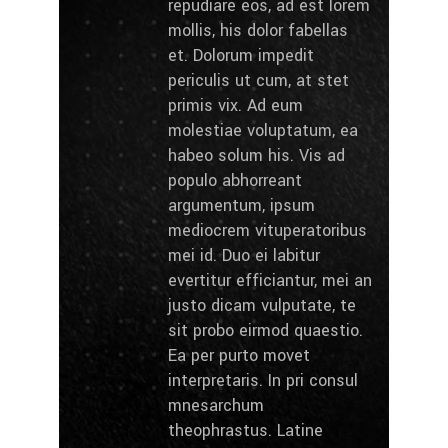
repudiare eos, ad est lorem
mollis, his dolor fabellas
et. Dolorum impedit
periculis ut cum, at stet
primis vix. Ad eum
molestiae voluptatum, ea
habeo solum his. Vis ad
populo abhorreant
argumentum, ipsum
mediocrem vituperatoribus
mei id. Duo ei labitur
evertitur efficiantur, mei an
justo dicam vulputate, te
sit probo eirmod quaestio.
Ea per purto movet
interpretaris. In pri consul
mnesarchum
theophrastus. Latine