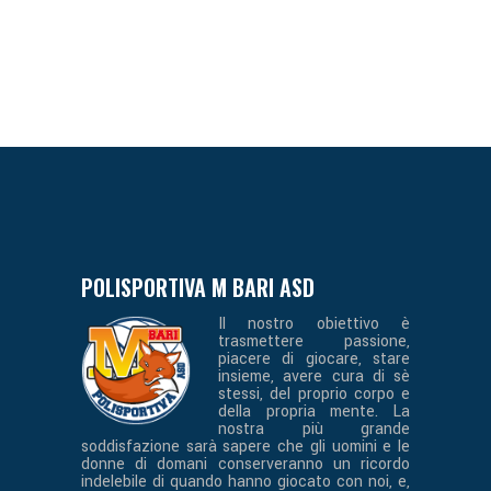
POLISPORTIVA M BARI ASD
Il nostro obiettivo è
trasmettere passione,
piacere di giocare, stare
insieme, avere cura di sè
stessi, del proprio corpo e
della propria mente. La
nostra più grande
soddisfazione sarà sapere che gli uomini e le
donne di domani conserveranno un ricordo
indelebile di quando hanno giocato con noi, e,