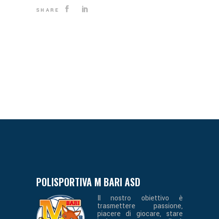
SHARE
POLISPORTIVA M BARI ASD
Il nostro obiettivo è
trasmettere passione,
piacere di giocare, stare