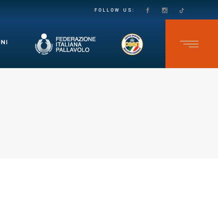
PASSO DECISO VERSO LA SALVEZZA IN SECONDA DIVISIONE FEMMINILE: LE VOLPINE SUPERANO IL GRUMO IN QUATTRO SET
TEAM CAVB KO NELL’ULTIMA GARA DELLO CSEN UNDER 17 MASCHILE: ADELFIA SI IMPONE AL TIE-BREAK
FOLLOW US: