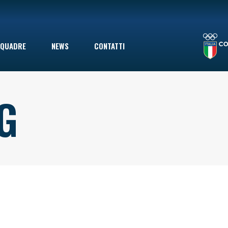
LA STAGIONE TERMINA CON UNA SCONFITTA INDOLORE: LE VOLPINE PERDONO A GIOVINAZZO IN SECONDA DIVISIONE, MA ERANO GIÀ SALVE
QUADRE
NEWS
CONTATTI
G
le