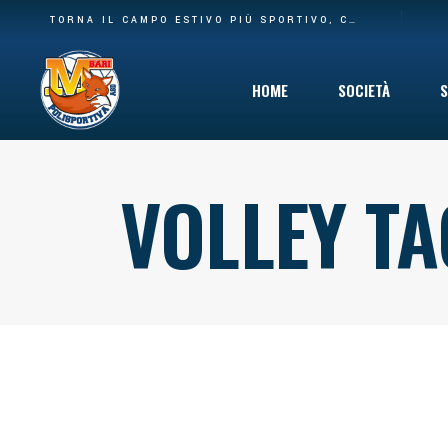
BASE PIÙ AMPIA E NUOVA CASA: LA POLISPORTIVA M BARI RILEVA IL SETTORE AGONISTICO DEL CARBONARA VOLLEY E I SUOI SPAZI AL PALACARBONARA
TORNA IL CAMPO ESTIVO PIÙ SPORTIVO, COINVOLGENTE E DIVERTENTE CHE C’È: DAL 10 GIUGNO VIA AL SUMMER CAMP DELLA POLISPORTIVA M BARI
HOME
SOCIETÀ
S
VOLLEY TA
Storia
Mission
Safeguarding
Cinque per Mil
Privacy Policy