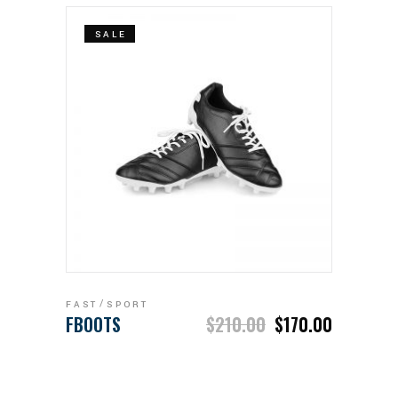
SALE
ADD TO CART
FAST
SPORT
FBOOTS
$
210.00
$
170.00