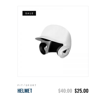
SALE
ADD TO CART
FIT
SPORT
HELMET
$
40.00
$
25.00