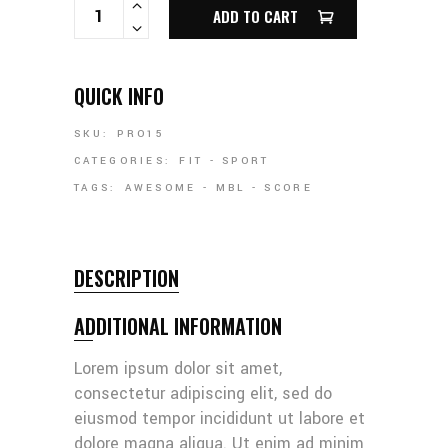
ADD TO CART
QUICK INFO
SKU:
PRO15
CATEGORIES:
FIT
-
SPORT
TAGS:
AWESOME
-
MBL
-
SCORE
DESCRIPTION
ADDITIONAL INFORMATION
Lorem ipsum dolor sit amet,
consectetur adipiscing elit, sed do
eiusmod tempor incididunt ut labore et
dolore magna aliqua. Ut enim ad minim